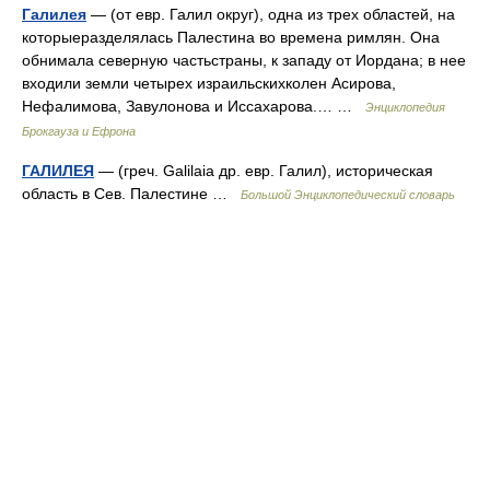
Галилея
— (от евр. Галил округ), одна из трех областей, на
которыеразделялась Палестина во времена римлян. Она
обнимала северную частьстраны, к западу от Иордана; в нее
входили земли четырех израильскихколен Асирова,
Нефалимова, Завулонова и Иссахарова.… …
Энциклопедия
Брокгауза и Ефрона
ГАЛИЛЕЯ
— (греч. Galilaia др. евр. Галил), историческая
область в Сев. Палестине …
Большой Энциклопедический словарь