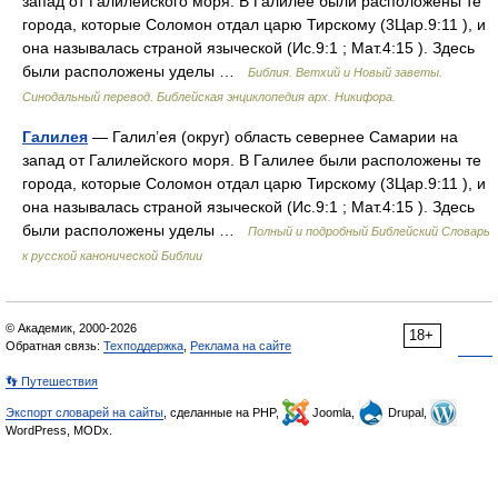
запад от Галилейского моря. В Галилее были расположены те
города, которые Соломон отдал царю Тирскому (3Цар.9:11 ), и
она называлась страной языческой (Ис.9:1 ; Мат.4:15 ). Здесь
были расположены уделы …
Библия. Ветхий и Новый заветы.
Синодальный перевод. Библейская энциклопедия арх. Никифора.
Галилея
— Галил’ея (округ) область севернее Самарии на
запад от Галилейского моря. В Галилее были расположены те
города, которые Соломон отдал царю Тирскому (3Цар.9:11 ), и
она называлась страной языческой (Ис.9:1 ; Мат.4:15 ). Здесь
были расположены уделы …
Полный и подробный Библейский Словарь
к русской канонической Библии
© Академик, 2000-2026
18+
Обратная связь:
Техподдержка
,
Реклама на сайте
👣 Путешествия
Экспорт словарей на сайты
, сделанные на PHP,
Joomla,
Drupal,
WordPress, MODx.