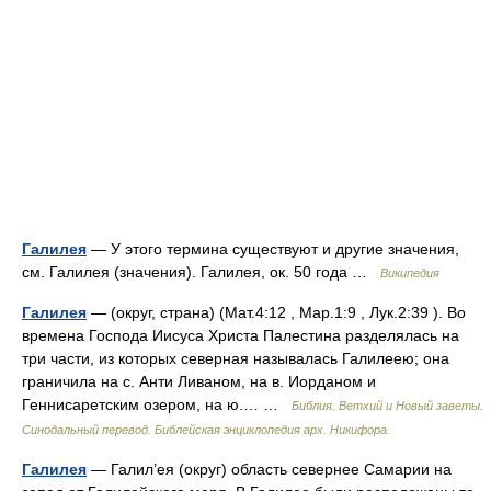
Галилея
— У этого термина существуют и другие значения,
см. Галилея (значения). Галилея, ок. 50 года …
Википедия
Галилея
— (округ, страна) (Мат.4:12 , Мар.1:9 , Лук.2:39 ). Во
времена Господа Иисуса Христа Палестина разделялась на
три части, из которых северная называлась Галилеею; она
граничила на с. Анти Ливаном, на в. Иорданом и
Геннисаретским озером, на ю.… …
Библия. Ветхий и Новый заветы.
Синодальный перевод. Библейская энциклопедия арх. Никифора.
Галилея
— Галил’ея (округ) область севернее Самарии на