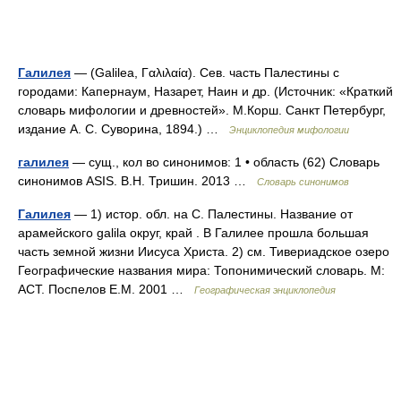
Галилея
— (Galilea, Γαλιλαία). Сев. часть Палестины с
городами: Капернаум, Назарет, Наин и др. (Источник: «Краткий
словарь мифологии и древностей». М.Корш. Санкт Петербург,
издание А. С. Суворина, 1894.) …
Энциклопедия мифологии
галилея
— сущ., кол во синонимов: 1 • область (62) Словарь
синонимов ASIS. В.Н. Тришин. 2013 …
Словарь синонимов
Галилея
— 1) истор. обл. на С. Палестины. Название от
арамейского galila округ, край . В Галилее прошла большая
часть земной жизни Иисуса Христа. 2) см. Тивериадское озеро
Географические названия мира: Топонимический словарь. М:
АСТ. Поспелов Е.М. 2001 …
Географическая энциклопедия