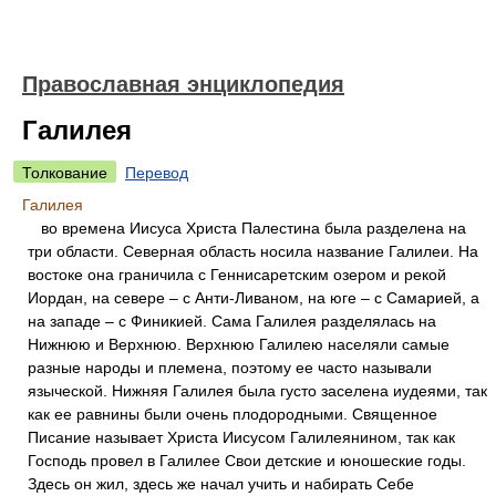
Православная энциклопедия
Галилея
Толкование
Перевод
Галилея
во времена Иисуса Христа Палестина была разделена на
три области. Северная область носила название Галилеи. На
востоке она граничила с Геннисаретским озером и рекой
Иордан, на севере – с Анти-Ливаном, на юге – с Самарией, а
на западе – с Финикией. Сама Галилея разделялась на
Нижнюю и Верхнюю. Верхнюю Галилею населяли самые
разные народы и племена, поэтому ее часто называли
языческой. Нижняя Галилея была густо заселена иудеями, так
как ее равнины были очень плодородными. Священное
Писание называет Христа Иисусом Галилеянином, так как
Господь провел в Галилее Свои детские и юношеские годы.
Здесь он жил, здесь же начал учить и набирать Себе