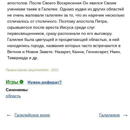
апостолов. После Своего Воскресения Он явился Своим
ученикам также в Галилее. Однако иудеи из других областей
не очень жаловали галилеян за то, что их наречие несколько
отличалось от столичного. Поэтому апостола Петра,
скрывшегося после ареста Иисуса среди слуг
первосвященников, сразу распознали по его выговору.
Галилея была цветущей и процветающей областью, в ней
находились города, названия которых часто встречаются в
Ветхом и Новом Завете: Назарет, Канна, Геннисарет, Наин,
Тивериада и др.
Православная энциклопедия
.
2010
.
Игры ⚽
Нужен реферат?
Синонимы
:
область
Галилейское море
Галилеяне